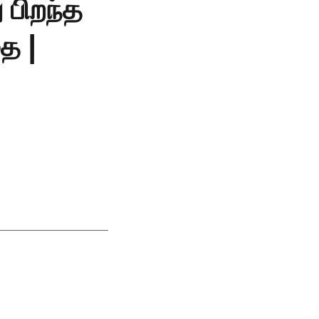
 பிறந்த
ை |