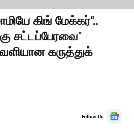
மியே கிங் மேக்கர்"..
கு சட்டப்பேரவை"
 வெளியான கருத்துக்
Follow Us