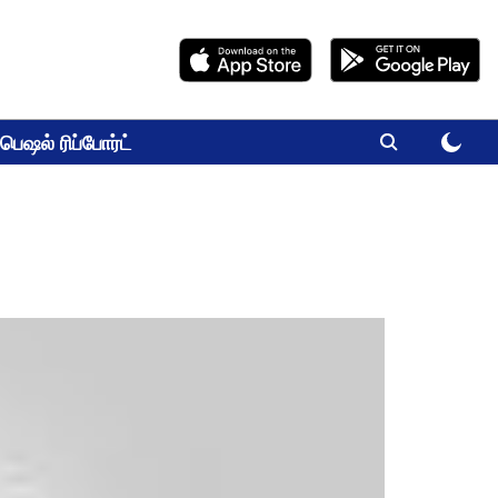
பெஷல் ரிப்போர்ட்