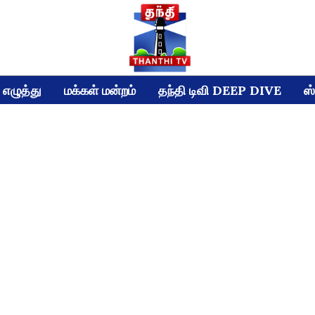
எழுத்து
மக்கள் மன்றம்
தந்தி டிவி DEEP DIVE
ஸ்