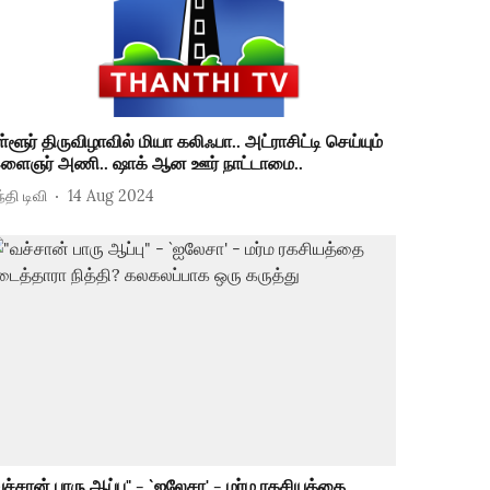
ள்ளூர் திருவிழாவில் மியா கலிஃபா.. அட்ராசிட்டி செய்யும்
ளைஞர் அணி.. ஷாக் ஆன ஊர் நாட்டாமை..
்தி டிவி
14 Aug 2024
வச்சான் பாரு ஆப்பு" - `ஐலேசா' - மர்ம ரகசியத்தை