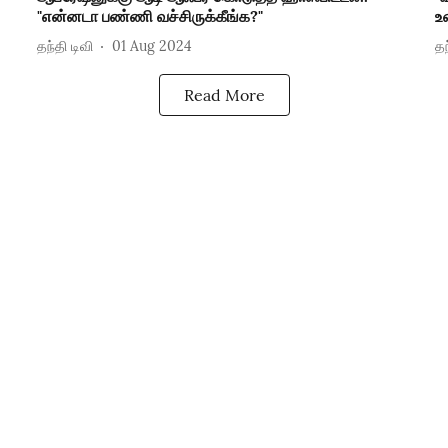
"என்னடா பண்ணி வச்சிருக்கீங்க?"
உ
தந்தி டிவி
01 Aug 2024
தந
Read More