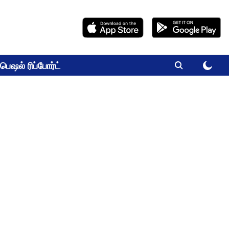
பெஷல் ரிப்போர்ட்