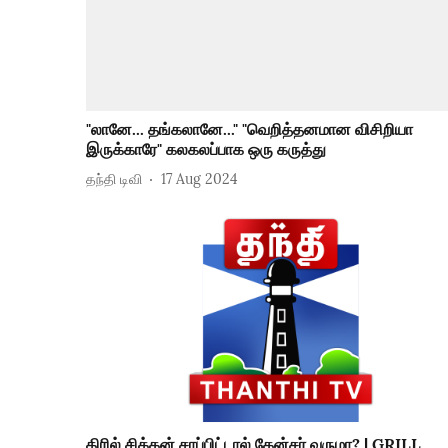
"லானே... தங்கலானே..." "வெறித்தனமான விசிறியா
இருக்காரே" கலகலப்பாக ஒரு கருத்து
தந்தி டிவி
17 Aug 2024
கிரில் சிக்கன் சாப்பிட்டால் கேன்சர் வருமா? | GRILL