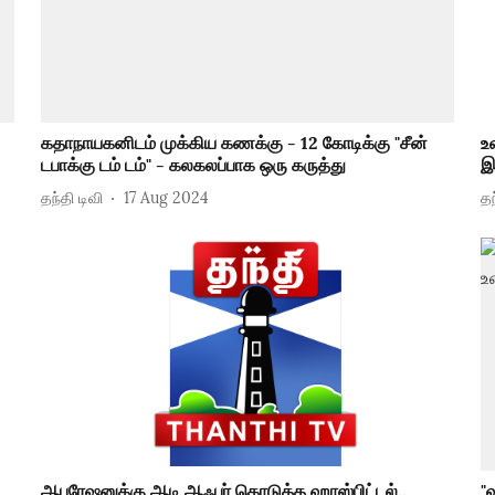
கதாநாயகனிடம் முக்கிய கணக்கு - 12 கோடிக்கு "சீன்
உ
டபாக்கு டம் டம்" - கலகலப்பாக ஒரு கருத்து
இ
தந்தி டிவி
17 Aug 2024
தந
ஆபரேஷனுக்கு ஆடி ஆஃபர் கொடுத்த ஹாஸ்பிட்டல்..
"