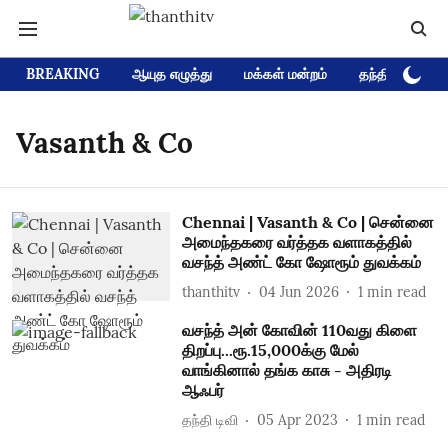
BREAKING
ஆயுத எழுத்து
மக்கள் மன்றம்
தந்தி டிவி D
Vasanth & Co
Chennai | Vasanth & Co | சென்னை
அமைந்தகரை வர்த்தக வளாகத்தில்
வசந்த் அண்ட் கோ ஷோரூம் துவக்கம்
thanthitv
04 Jun 2026
1
min read
வசந்த் அன் கோவின் 110வது கிளை
திறப்பு...ரூ.15,000க்கு மேல்
வாங்கினால் தங்க காசு - அதிரடி
ஆஃபர்
தந்தி டிவி
05 Apr 2023
1
min read