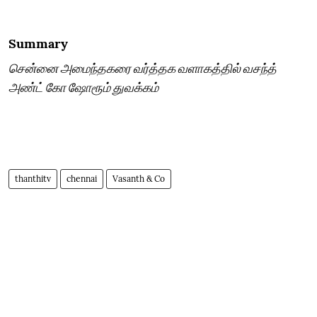
Summary
சென்னை அமைந்தகரை வர்த்தக வளாகத்தில் வசந்த்
அண்ட் கோ ஷோரூம் துவக்கம்
thanthitv
chennai
Vasanth & Co