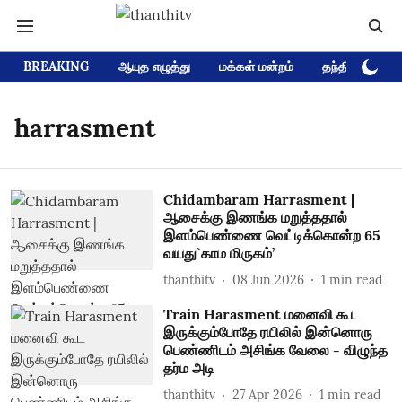
BREAKING
ஆயுத எழுத்து
மக்கள் மன்றம்
தந்தி டிவி D
harrasment
Chidambaram Harrasment |
ஆசைக்கு இணங்க மறுத்ததால்
இளம்பெண்ணை வெட்டிக்கொன்ற 65
வயது`காம மிருகம்’
thanthitv
08 Jun 2026
1
min read
Train Harasment மனைவி கூட
இருக்கும்போதே ரயிலில் இன்னொரு
பெண்ணிடம் அசிங்க வேலை - விழுந்த
தர்ம அடி
thanthitv
27 Apr 2026
1
min read