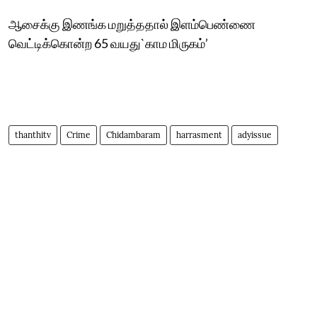
ஆசைக்கு இணங்க மறுத்ததால் இளம்பெண்ணை
வெட்டிக்கொன்ற 65 வயது`காம மிருகம்’
thanthitv
Crime
Chidambaram
harrasment
adyissue