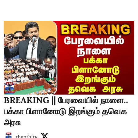
BREAKING || பேரவையில் நாளை..
பக்கா பிளானோடு இறங்கும் தவெக
அரசு
thanthitv