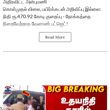
அதிரவிட்ட அன்புமணி
கொள்முதல் விலை, பயிர்க்கடன் அறிவிப்பு இல்லை:
நிதி ரூ.470.92 கோடி குறைப்பு - நோக்கத்தை
நிறைவேற்றாத வேளாண் பட்ஜெட்!
Read More
X