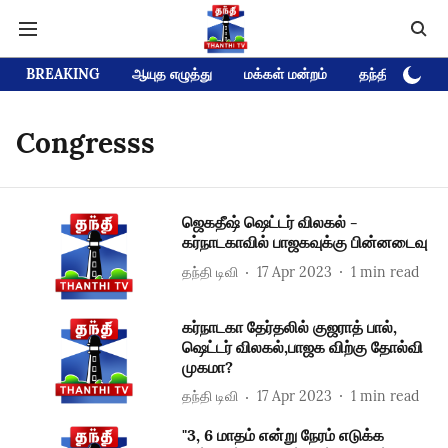
BREAKING
ஆயுத எழுத்து
மக்கள் மன்றம்
தந்தி டிவி D
Congresss
ஜெகதீஷ் ஷெட்டர் விலகல் -
கர்நாடகாவில் பாஜகவுக்கு பின்னடைவு
தந்தி டிவி
17 Apr 2023
1
min read
கர்நாடகா தேர்தலில் குஜராத் பால்,
ஷெட்டர் விலகல்,பாஜக விற்கு தோல்வி
முகமா?
தந்தி டிவி
17 Apr 2023
1
min read
"3, 6 மாதம் என்று நேரம் எடுக்க