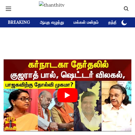
BREAKING
ஆயுத எழுத்து
மக்கள் மன்றம்
தந்தி டிவி D