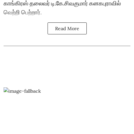
காங்கிரஸ் தலைவர் டி.கே.சிவகுமார் கனகபுராவில்
வெற்றி பெற்றார்.
Read More