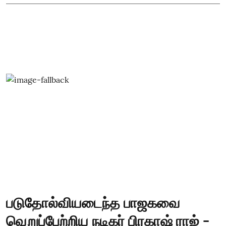
படுதோல்வியடைந்த பாஜகவை
வெறுப்பேற்றிய நடிகர் பிரகாஷ் ராஜ் -