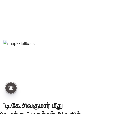
"டி.கே.சிவகுமார் மீது
X