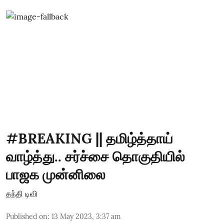
#BREAKING || தமிழ்த்தாய்
வாழ்த்து.. சர்ச்சை தொகுதியில்
பாஜக முன்னிலை
தந்தி டிவி
Published on
:
13 May 2023, 3:37 am