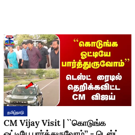
தமிழ்நாடு
CM Vijay Visit | ``கொடுங்க
ஓட்டியே பார்த்துருவோம்’’ - டெஸ்ட்