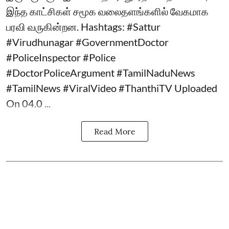
இந்த காட்சிகள் சமூக வலைதளங்களில் வேகமாக
பரவி வருகின்றன. Hashtags: #Sattur
#Virudhunagar #GovernmentDoctor
#PoliceInspector #Police
#DoctorPoliceArgument #TamilNaduNews
#TamilNews #ViralVideo #ThanthiTV Uploaded
On 04.0 ...
Read More