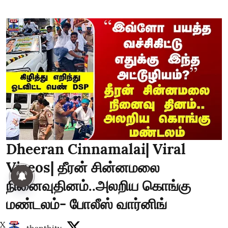
Dheeran Cinnamalai| Viral
Viseos| தீரன் சின்னமலை
நினைவுதினம்..அலறிய கொங்கு
மண்டலம்- போலீஸ் வார்னிங்
X
thanthitv