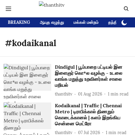
BREAKING
ஆயுத எழுத்து
மக்கள் மன்றம்
தந்தி டிவி D
#kodaikanal
Dindigul | பூம்பாறை பட்டியல் இன
இளைஞர் கொ*ல வழக்கு - உடலை
வாங்க மறுத்து உறவினர்கள் சாலை
மறியல்
thanthitv
01 Aug 2026
1
min read
Kodaikanal | Traffic | Chennai
Metro | டிராபிக்கால் திணறும்
கொடைக்கானல் | களம் இறங்கிய
சென்னை மெட்ரோ
thanthitv
07 Jul 2026
1
min read