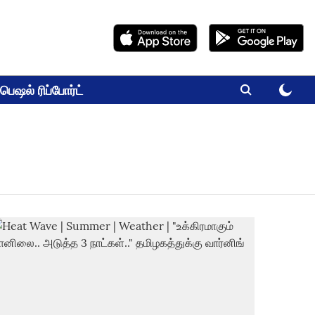
பெஷல் ரிப்போர்ட்