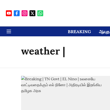
BREAKING
ஆயுத 
weather |