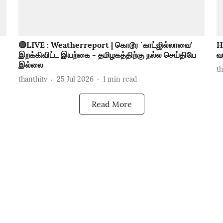
🔴LIVE : Weatherreport | கொடூர `காட்ஜில்லாவை’
H
இறக்கிவிட்ட இயற்கை - தமிழகத்திற்கு நல்ல செய்தியே
வ
இல்லை
t
thanthitv
25 Jul 2026
1
min read
Read More