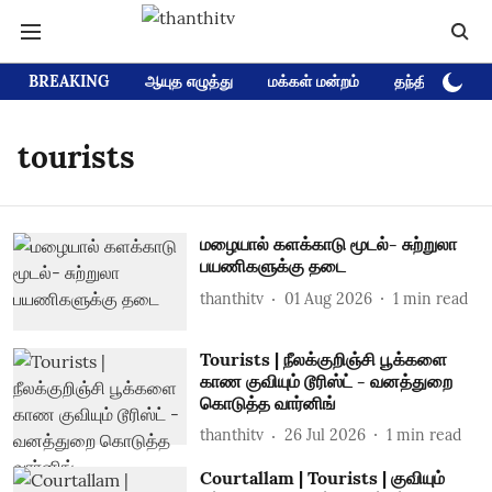
BREAKING
ஆயுத எழுத்து
மக்கள் மன்றம்
தந்தி டிவி D
tourists
மழையால் களக்காடு மூடல்- சுற்றுலா
பயணிகளுக்கு தடை
thanthitv
01 Aug 2026
1
min read
Tourists | நீலக்குறிஞ்சி பூக்களை
காண குவியும் டூரிஸ்ட் - வனத்துறை
கொடுத்த வார்னிங்
thanthitv
26 Jul 2026
1
min read
Courtallam | Tourists | குவியும்