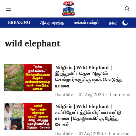
BREAKING
ஆயுத எழுத்து
மக்கள் மன்றம்
தந்தி டிவி D
wild elephant
Nilgiris | Wild Elephant |
இறந்துவிட்டதென அருகில்
சென்றவர்களுக்கு ஷாக் கொடுத்த
யானை
thanthitv
02 Aug 2026
1
min read
Nilgiris | Wild Elephant |
காப்பிதோட்டத்தில் விரட்டிய காட்டு
யானை | தொழிலாளிக்கு நேர்ந்த
சோகம்
thanthitv
01 Aug 2026
1
min read