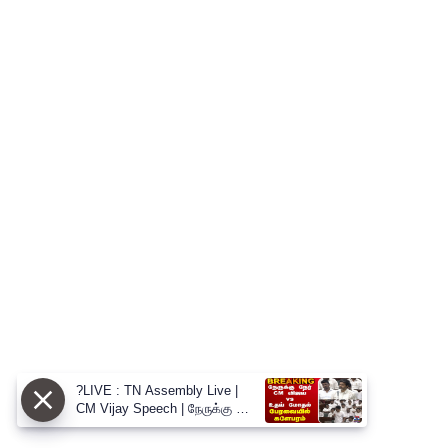
?LIVE : TN Assembly Live |
CM Vijay Speech | நேருக்கு நேர்
CM விஜய் vs உதய் மோதல்
பேரவையில் களேபரம்