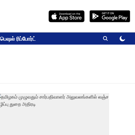
பெஷல் ரிப்போர்ட்