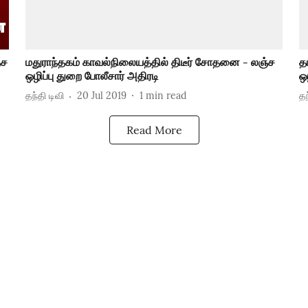
்ச
மதுராந்தகம் காவல்நிலையத்தில் திடீர் சோதனை - லஞ்ச
த
ஒழிப்பு துறை போலீசார் அதிரடி
ஒ
தந்தி டிவி
20 Jul 2019
1
min read
தந
Read More