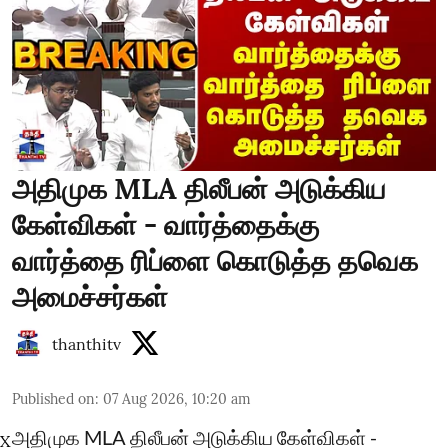
அதிமுக MLA திலீபன் அடுக்கிய
கேள்விகள் - வார்த்தைக்கு
வார்த்தை ரிப்ளை கொடுத்த தவெக
அமைச்சர்கள்
thanthitv
Published on
:
07 Aug 2026, 10:20 am
அதிமுக MLA திலீபன் அடுக்கிய கேள்விகள் -
X