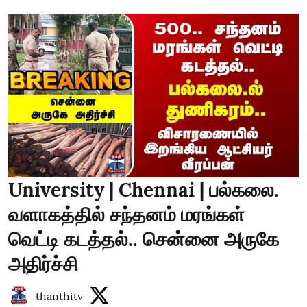
University | Chennai | பல்கலை.
வளாகத்தில் சந்தனம் மரங்கள்
வெட்டி கடத்தல்.. சென்னை அருகே
அதிர்ச்சி
thanthitv