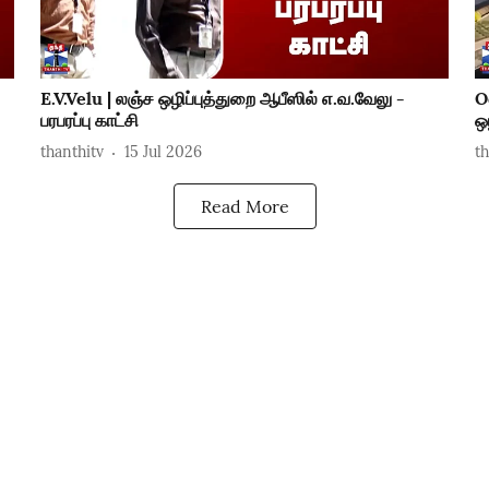
E.V.Velu | லஞ்ச ஒழிப்புத்துறை ஆபீஸில் எ.வ.வேலு -
O
பரபரப்பு காட்சி
ஒ
thanthitv
15 Jul 2026
t
Read More