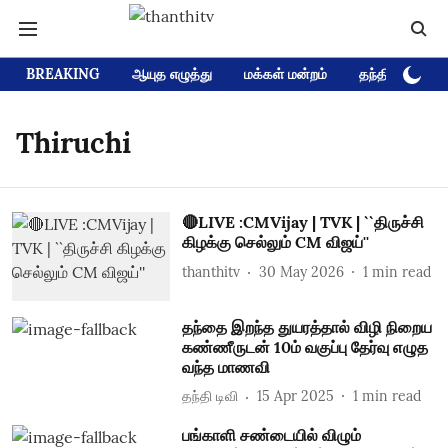
BREAKING
ஆயுத எழுத்து
மக்கள் மன்றம்
தந்தி டிவி D
Thiruchi
🔴LIVE :CMVijay | TVK | ``திருச்சி
கிழக்கு செல்லும் CM விஜய்''
thanthitv
30 May 2026
1
min read
தந்தை இறந்த துயரத்தால் விழி நிறைய
கண்ணீருடன் 10ம் வகுப்பு தேர்வு எழுத
வந்த மாணவி
தந்தி டிவி
15 Apr 2025
1
min read
பங்காளி சண்டையில் விழும்