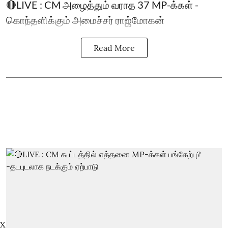
🔴LIVE : CM அழைத்தும் வராத 37 MP-க்கள் -
கொந்தளிக்கும் அமைச்சர் ராஜ்மோகன்
Read More
X