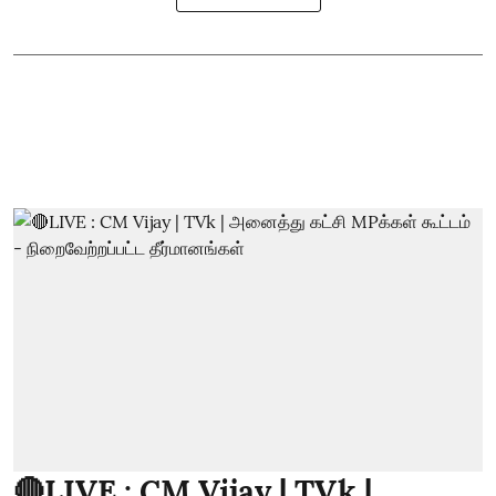
🔴LIVE : CM Vijay | TVk |