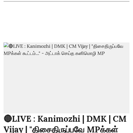
🔴LIVE : Kanimozhi | DMK | CM
Vijay | "திசைதிருப்பவே MPக்கள்