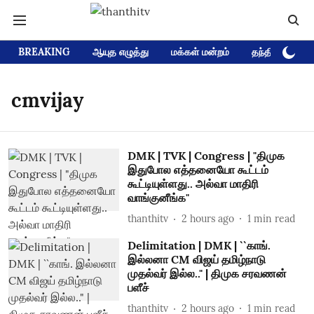
BREAKING
ஆயுத எழுத்து
மக்கள் மன்றம்
தந்தி டிவி D
cmvijay
DMK | TVK | Congress | "திமுக
இதுபோல எத்தனையோ கூட்டம்
கூட்டியுள்ளது.. அல்வா மாதிரி
வாங்குனீங்க"
thanthitv
2 hours ago
1
min read
Delimitation | DMK | ``காங்.
இல்லனா CM விஜய் தமிழ்நாடு
முதல்வர் இல்ல.." | திமுக சரவணன்
பளீச்
thanthitv
2 hours ago
1
min read