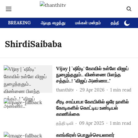
BREAKING
ஆயுத எழுத்து
மக்கள் மன்றம்
தந்தி டிவி D
ShirdiSaibaba
Vijay | `ஷிர்டி' கோவில் உள்ளே விஜய்
நுழைந்ததும்.. விண்ணை பிளந்த
சத்தம்..! "விஜய் அண்ணா.."
thanthitv
29 Apr 2026
1
min read
சீரடி சாய்பாபா கோயிலில் ஒரே நாளில்
கோடிகளில் கொட்டிய உண்டியல்
காணிக்கை
தந்தி டிவி
09 Apr 2025
1
min read
காங்கிரஸ் பொதுச்செயலாளர்