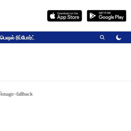
பெஷல் ரிப்போர்ட்