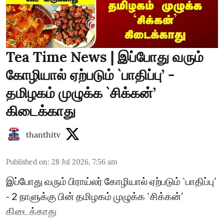
Tea Time News | இப்போது வரும்
கோழியால் ஏற்படும் `பாதிப்பு’ -
தமிழகம் முழுக்க `சிக்கன்’
கிடைக்காது
thanthitv
Published on
:
28 Jul 2026, 7:56 am
இப்போது வரும் பிராய்லர் கோழியால் ஏற்படும் `பாதிப்பு’
- 2 நாளுக்கு பின் தமிழகம் முழுக்க `சிக்கன்’
கிடைக்காது