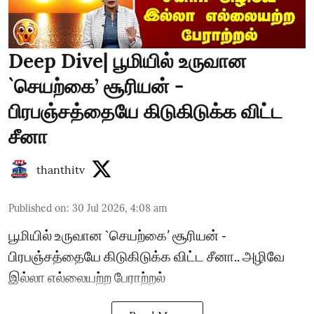
Deep Dive| பூமியில் உருவான
`செயற்கை’ சூரியன் -
பிரபஞ்சத்தையே கிடுகிடுக்க விட்ட
சீனா
thanthitv
Published on
:
30 Jul 2026, 4:08 am
பூமியில் உருவான `செயற்கை’ சூரியன் -
பிரபஞ்சத்தையே கிடுகிடுக்க விட்ட சீனா.. அழிவே
இல்லா எல்லையற்ற பேராற்றல்