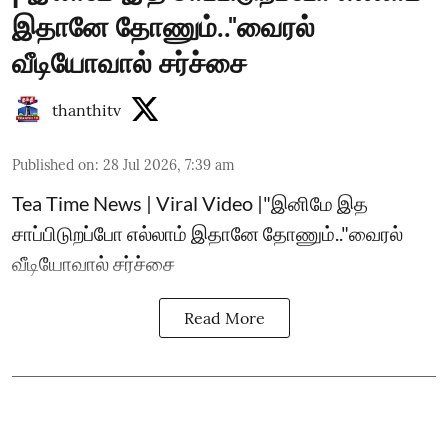
இதானே தோணும்.."வைரல்
வீடியோவால் சர்ச்சை
thanthitv
Published on
:
28 Jul 2026, 7:39 am
Tea Time News | Viral Video |"இனிமே இத
சாப்பிடுறப்போ எல்லாம் இதானே தோணும்.."வைரல்
வீடியோவால் சர்ச்சை
Read More