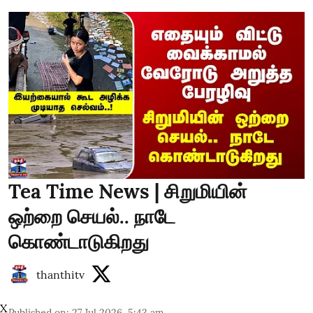
Tea Time News | சிறுமியின்
ஒற்றை செயல்.. நாடே
கொண்டாடுகிறது
thanthitv
X
Published on
:
27 Jul 2026, 5:43 am