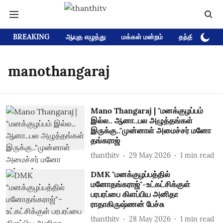
BREAKING
ஆயுத எழுத்து
மக்கள் மன்றம்
தந்தி டிவி D
manothangaraj
Mano Thangaraj | "மனக்குழப்பம்
இல்ல.. ஆனா..பல அழுத்தங்கள்
இருக்கு.."முன்னாள் அமைச்சர் மனோ
தங்கராஜ்
thanthitv
29 May 2026
1
min read
DMK "மனக்குழப்பத்தில்
மனோதங்கராஜ்"-உட்கட்சிக்குள்
பரபரப்பை கிளப்பிய அனிதா
ராதாகிருஷ்ணன் பேச்சு
thanthitv
28 May 2026
1
min read