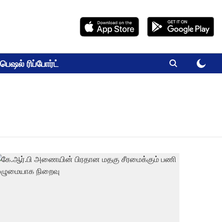
பெஷல் ரிப்போர்ட்