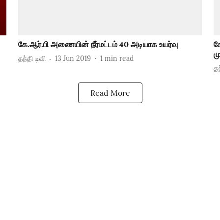
கே.ஆர்.பி அணையின் நீர்மட்டம் 40 அடியாக உயர்வு
க
ம
தந்தி டிவி
13 Jun 2019
1
min read
தந
Read More