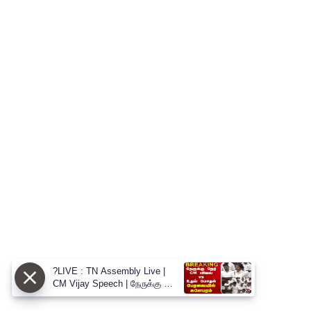
?LIVE : TN Assembly Live |
CM Vijay Speech | நேருக்கு நேர்
CM விஜய் vs உதய் மோதல்
பேரவையில் களேபரம்