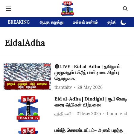
BREAKING
ஆயுத எழுத்து
மக்கள் மன்றம்
தந்தி டிவி D
EidalAdha
🔴LIVE : Eid al-Adha | தமிழகம்
முழுவதும் பக்ரீத் பண்டிகை சிறப்பு
தொழுகை
thanthitv
28 May 2026
Eid al-Adha | Dindigul | ரூ.1 கோடி
வரை ஆடுகள் விற்பனை
தந்தி டிவி
31 May 2025
1
min read
பக்ரீத் கொண்டாட்டம்- அனல் பறந்த