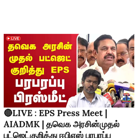
🔴LIVE : EPS Press Meet |
AIADMK | தவெக அரசின்முதல்
பட்ஜெட்குறித்து ஈபிஎஸ் பரபரப்பு