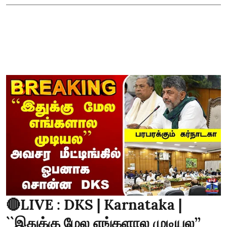
🔴LIVE : DKS | Karnataka |
``இதுக்கு மேல எங்களால முடியல’’