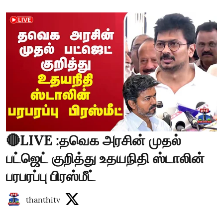
🔴LIVE :தவெக அரசின் முதல்
பட்ஜெட் குறித்து உதயநிதி ஸ்டாலின்
பரபரப்பு பிரஸ்மீட்
thanthitv