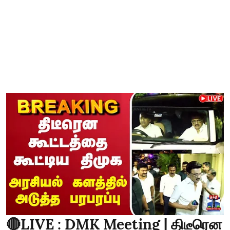
🔴LIVE : DMK Meeting | திடீரென