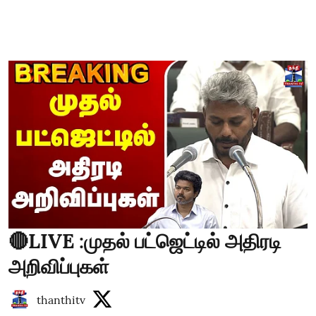
🔴LIVE :முதல் பட்ஜெட்டில் அதிரடி
அறிவிப்புகள்
thanthitv