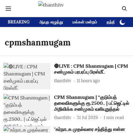
BREAKING
ஆயுத எழுத்து
மக்கள் மன்றம்
தந்தி டிவி D
cpmshanmugam
🔴LIVE : CPM Shanmugam | CPM
சண்முகம் பரபரப்பு பிரஸ்மீட்
thanthitv
11 hours ago
CPM Shanmugam | “குடும்பத்
தலைவிகளுக்கு ரூ.2500.. | பட்ஜெட்டில்
அறிவிக்க சண்முகம் வலியுறுத்தல்
thanthitv
31 Jul 2026
1
min read
"கர்நாடக முதல்வரை சந்தித்து என்ன