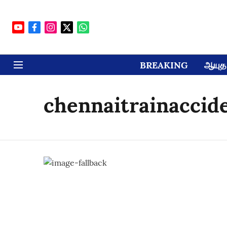
BREAKING
ஆயுத 
chennaitrainaccid