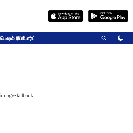
பெஷல் ரிப்போர்ட்