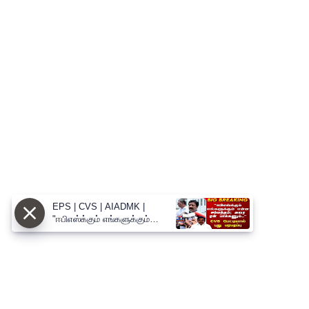
EPS | CVS | AIADMK |
"ஈபிஎஸ்க்கும் எங்களுக்கும்
என்ன சம்மந்தம்; அவர ஏன்
பாக்கணும்.." CVS