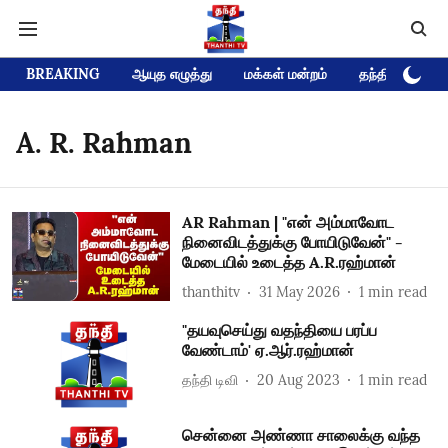
BREAKING
ஆயுத எழுத்து
மக்கள் மன்றம்
தந்தி டிவி D
A. R. Rahman
AR Rahman | "என் அம்மாவோட
நினைவிடத்துக்கு போயிடுவேன்" -
மேடையில் உடைத்த A.R.ரஹ்மான்
thanthitv
31 May 2026
1
min read
"தயவுசெய்து வதந்தியை பரப்ப
வேண்டாம்' ஏ.ஆர்.ரஹ்மான்
தந்தி டிவி
20 Aug 2023
1
min read
சென்னை அண்ணா சாலைக்கு வந்த