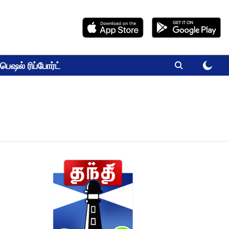
பெஷல் ரிப்போர்ட்