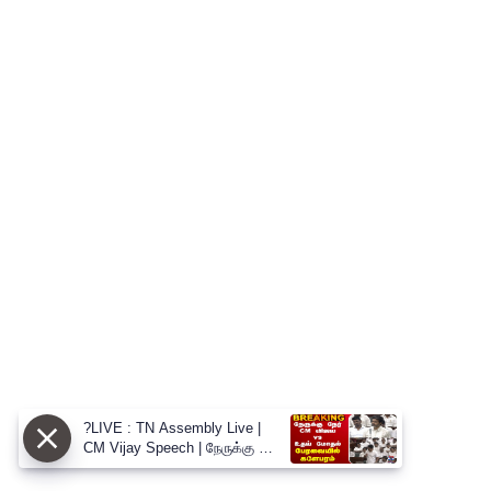
?LIVE : TN Assembly Live |
CM Vijay Speech | நேருக்கு நேர்
CM விஜய் vs உதய் மோதல்
பேரவையில் களேபரம்