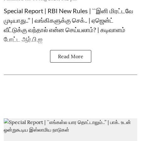
Special Report | RBI New Rules | ``இனி மிரட்டவே
முடியாது..’’ | வங்கிகளுக்கு செக்.. | ஏஜென்ட்
வீட்டுக்கு வந்தால் என்ன செய்யலாம்? | கடிவாளம்
போட்ட ஆர்.பி.ஐ
Read More