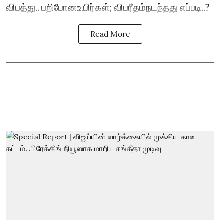
விபத்து.. பறிபோனஉயிர்கள்; விபரீதம்நடந்தது எப்படி..?
Read More