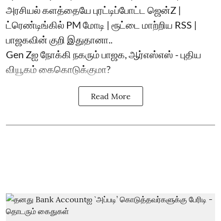
அரசியல் களத்தையே புரட்டிப்போட்ட ஜென்Z |
ட்ரெண்டிங்கில் PM மோடி | ரூட்டை மாற்றிய RSS |
பாஜகவின் குறி இதுதானா..
Gen Zஐ நோக்கி நகரும் பாஜக, ஆர்எஸ்எஸ் - புதிய
வியூகம் கைகொடுக்குமா?
Read More