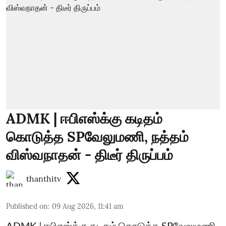
ADMK | ஈபிஎஸ்க்கு கடிதம்
கொடுத்த SPவேலுமணி, நத்தம்
விஸ்வநாதன் - திடீர் திருப்பம்
thanthitv
Published on
:
09 Aug 2026, 11:41 am
ADMK | ஈபிஎஸ்க்கு கடிதம் கொடுத்த SPவேலுமணி,