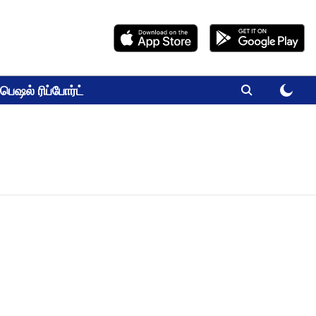
பெஷல் ரிப்போர்ட்