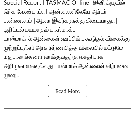
Special Report | TASMAC Online | இனி க்யூவில்
நிற்க வேண்டாம்.. | ஆன்லைனிலேயே ஆர்டர்
பண்ணலாம் | ஆனா இவர்களுக்கு கிடையாது.. |
டிஜிட்டல் மயமாகும் டாஸ்மாக்..
டாஸ்மாக்-ல் ஆன்லைன் ஷாப்பிங்... கூடுதல் விலைக்கு
முற்றுப்புள்ளி அரசு நிர்ணயித்த விலையில் மட்டுமே
மதுபானங்களை வாங்குவதற்கு வசதியாக
அறிமுகமாகவுள்ளது டாஸ்மாக் ஆன்லைன் விற்பனை
முறை.
Read More