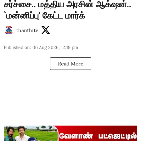
சர்ச்சை.. மத்திய அரசின் ஆக்‌ஷன்..
`மன்னிப்பு' கேட்ட மார்க்
thanthitv
Published on
:
06 Aug 2026, 12:19 pm
Read More