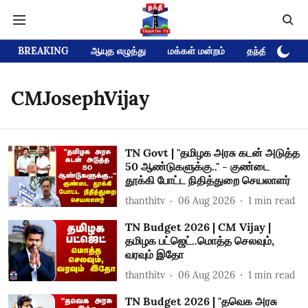
BREAKING
ஆயுத எழுத்து
மக்கள் மன்றம்
தந்தி டிவி D
CMJosephVijay
TN Govt | "தமிழக அரசு கடன் அடுத்த
50 ஆண்டுகளுக்கு.." - குண்டை
தூக்கி போட்ட நிதித்துறை செயலாளர்
thanthitv
06 Aug 2026
1
min read
TN Budget 2026 | CM Vijay |
தமிழக பட்ஜெட்..மொத்த செலவும்,
வரவும் இதோ
thanthitv
06 Aug 2026
1
min read
TN Budget 2026 | "தவெக அரசு