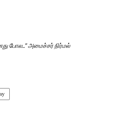
 போல.." அமைச்சர் நிர்மல்
ay