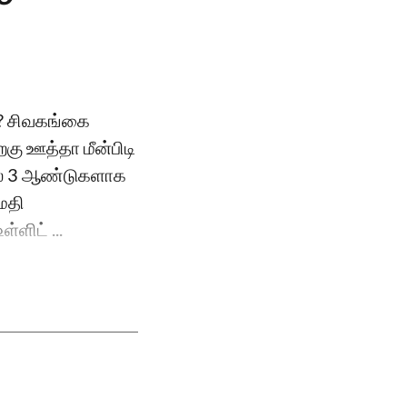
வா? சிவகங்கை
றகு ஊத்தா மீன்பிடி
ல் 3 ஆண்டுகளாக
ுமதி
்ளிட் ...