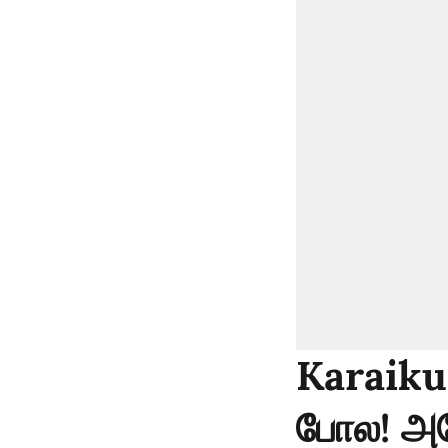
Karaikud
போல! அடே