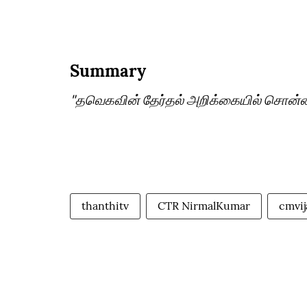
Summary
"தவெகவின் தேர்தல் அறிக்கையில் சொன்னது
thanthitv
CTR NirmalKumar
cmvij