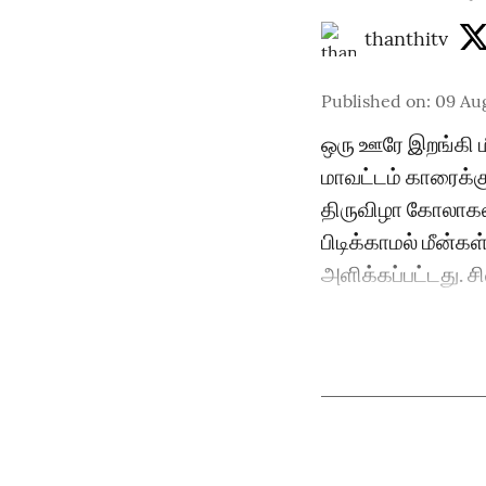
thanthitv
Published on
:
09 Au
ஒரு ஊரே இறங்கி ம
மாவட்டம் காரைக்கு
திருவிழா கோலாகல
பிடிக்காமல் மீன்கள
அளிக்கப்பட்டது. சி