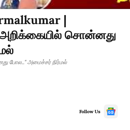
irmalkumar |
 அறிக்கையில் சொன்னது
மல்
ு போல.." அமைச்சர் நிர்மல்
Follow Us