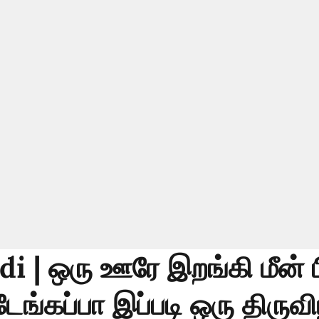
i | ஒரு ஊரே இறங்கி மீன் பி
ங்கப்பா இப்படி ஒரு திருவ