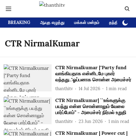
BREAKING
ஆயுத எழுத்து
மக்கள் மன்றம்
தந்தி டிவி D
CTR NirmalKumar
CTR Nirmalkumar |"Party fund
வாங்கியதாக என்னிடமே புகார்
வந்தது.."ஓப்பனாக சொன்ன அமைச்சர்
thanthitv
14 Jul 2026
1
min read
CTR Nirmalkumar| ``உங்களுக்கு
பயந்து என்ன சொன்னாலும் வேலை
பார்ப்போம்’’ - அமைச்சர் நிர்மல் உறுதி
thanthitv
23 Jun 2026
1
min read
CTR Nirmalkumar | Power cut |