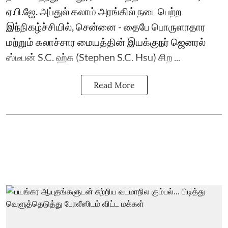
ஏ.பி.ஜே. அப்துல் கலாம் அரங்கில் நடைபெற்ற
இந்நிகழ்ச்சியில், சென்னை - தைபே பொருளாதார
மற்றும் கலாச்சார மையத்தின் இயக்குநர் ஜெனரல்
ஸ்டீபன் S.C. ஹ்சு (Stephen S.C. Hsu) சிற ...
Read More