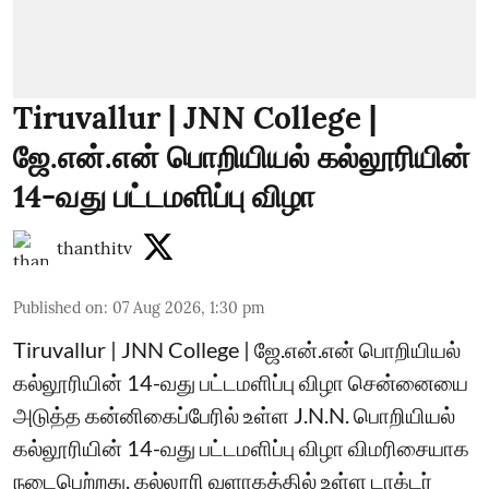
Tiruvallur | JNN College |
ஜே.என்.என் பொறியியல் கல்லூரியின்
14-வது பட்டமளிப்பு விழா
thanthitv
Published on
:
07 Aug 2026, 1:30 pm
Tiruvallur | JNN College | ஜே.என்.என் பொறியியல்
கல்லூரியின் 14-வது பட்டமளிப்பு விழா சென்னையை
அடுத்த கன்னிகைப்பேரில் உள்ள J.N.N. பொறியியல்
கல்லூரியின் 14-வது பட்டமளிப்பு விழா விமரிசையாக
நடைபெற்றது. கல்லூரி வளாகத்தில் உள்ள டாக்டர்