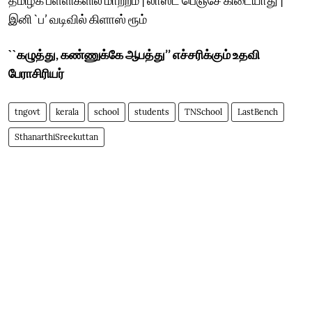
இனி `ப’ வடிவில் கிளாஸ் ரூம்
``கழுத்து, கண்ணுக்கே ஆபத்து’’ எச்சரிக்கும் உதவி
பேராசிரியர்
tngovt
kerala
school
students
TNSchool
LastBench
SthanarthiSreekuttan