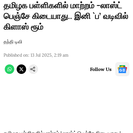
தமிழக பள்ளிகளில் மாற்றம் -லாஸ்ட்
பெஞ்சே கிடையாது.. இனி `ப’ வடிவில்
கிளாஸ் ரூம்
தந்தி டிவி
Published on
:
13 Jul 2025, 2:19 am
Follow Us
தமிழக பள்ளிகளில் மாற்றம் | லாஸ்ட் பெஞ்சே கிடையாது |