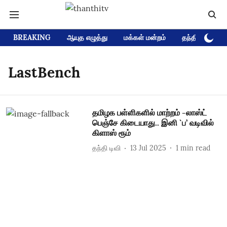
BREAKING
ஆயுத எழுத்து
மக்கள் மன்றம்
தந்தி டிவி D
LastBench
தமிழக பள்ளிகளில் மாற்றம் -லாஸ்ட்
பெஞ்சே கிடையாது.. இனி `ப’ வடிவில்
கிளாஸ் ரூம்
தந்தி டிவி
13 Jul 2025
1
min read