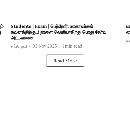
ம்
Students | Exam | பெற்றோர், மாணவர்கள்
ம
ு
கவனத்திற்கு..! நாளை வெளியாகிறது பொது தேர்வு
வ
அட்டவணை
தந
தந்தி டிவி
03 Nov 2025
1
min read
Read More