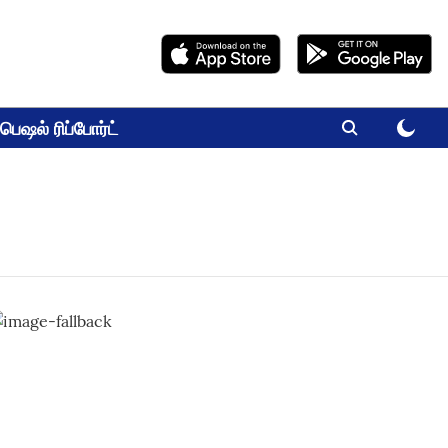
பெஷல் ரிப்போர்ட்