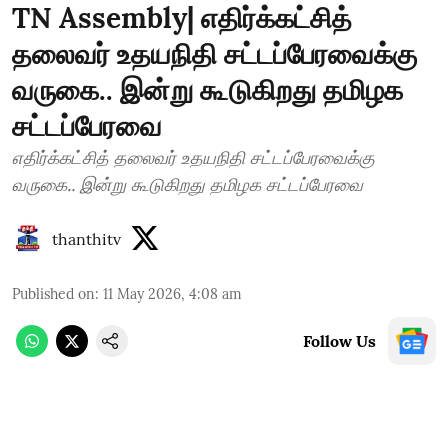
TN Assembly| எதிர்க்கட்சித்
தலைவர் உதயநிதி சட்டப்பேரவைக்கு
வருகை.. இன்று கூடுகிறது தமிழக
சட்டப்பேரவை
எதிர்க்கட்சித் தலைவர் உதயநிதி சட்டப்பேரவைக்கு
வருகை.. இன்று கூடுகிறது தமிழக சட்டப்பேரவை
thanthitv
Published on
:
11 May 2026, 4:08 am
Follow Us