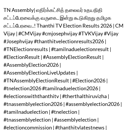
TN Assembly| எதிர்க்கட்சித் தலைவர் உதயநிதி
சட்டப்பேரவைக்கு வருகை.. இன்று கூடுகிறது தமிழக
சட்டப்பேரவை..! Thanthi TV Election Results 2026 | CM
Vijay | #CMVijay #cmjosephvijay #TVKVijay #Vijay
#Josephvijay #thanthitvelectionresults2026 |
#TNElectionresults | #tamilnaduelectionresult |
#ElectionResult | #AssemblyElectionResult |
#AssemblyElection2026 |
#AssemblyElectionLiveUpdates |
#TNAssemblyElectionResult | #Election2026 |
#tnelection2026 #tamilnaduelection2026 |
#electionswiththanthitv | #therthalthiruvizha |
#tnassemblyelection2026 | #assemblyelection2026 |
#tamilnaduelection | #tnelection |
#tnassemblyelection | #assemblyelection |
#electioncommission | #thanthitvlatestnews |