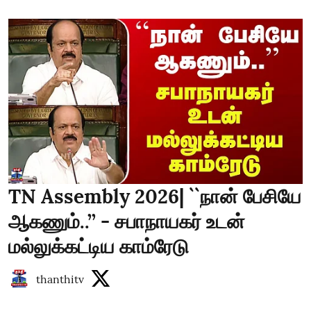
TN Assembly 2026| ``நான் பேசியே
ஆகணும்..’’ - சபாநாயகர் உடன்
மல்லுக்கட்டிய காம்ரேடு
thanthitv