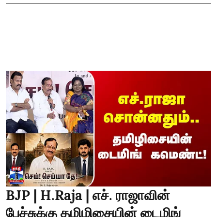
BJP | H.Raja | எச். ராஜாவின்
பேச்சுக்கு தமிழிசையின் டைமிங்