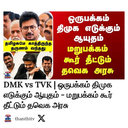
DMK vs TVK | ஒருபக்கம் திமுக
எடுக்கும் ஆயுதம் - மறுபக்கம் கூர்
தீட்டும் தவெக அரசு
thanthitv