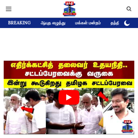
BREAKING
ஆயுத எழுத்து
மக்கள் மன்றம்
தந்தி டிவி D