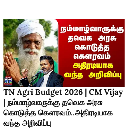
TN Agri Budget 2026 | CM Vijay
| நம்மாழ்வாருக்கு தவெக அரசு
கொடுத்த கௌரவம்..அதிரடியாக
வந்த அறிவிப்பு