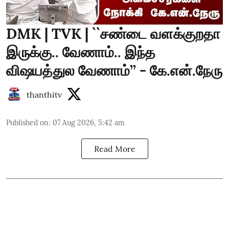
DMK | TVK | ``சண்டை வளக்குறதா
இருக்கு.. வேணாம்.. இந்த
விஷயத்துல வேணாம்’’ - கே.என்.நேரு
thanthitv
Published on
:
07 Aug 2026, 5:42 am
Read More