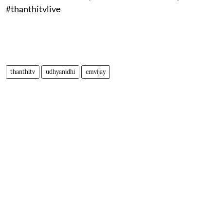
#thanthitvlive
thanthitv
udhyanidhi
cmvijay