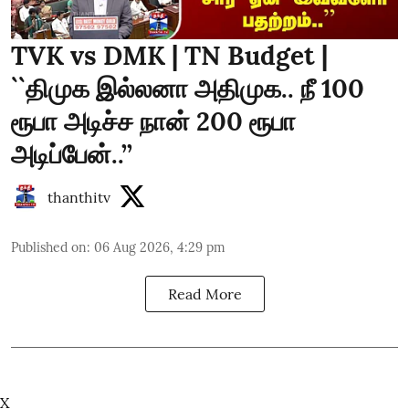
TVK vs DMK | TN Budget |
``திமுக இல்லனா அதிமுக.. நீ 100
ரூபா அடிச்ச நான் 200 ரூபா
அடிப்பேன்..’’
thanthitv
Published on
:
06 Aug 2026, 4:29 pm
Read More
X