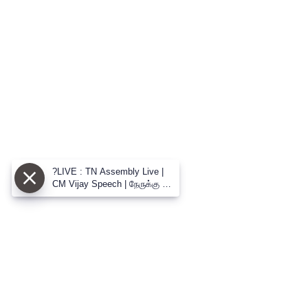
?LIVE : TN Assembly Live |
CM Vijay Speech | நேருக்கு நேர்
CM விஜய் vs உதய் மோதல்
பேரவையில் களேபரம்