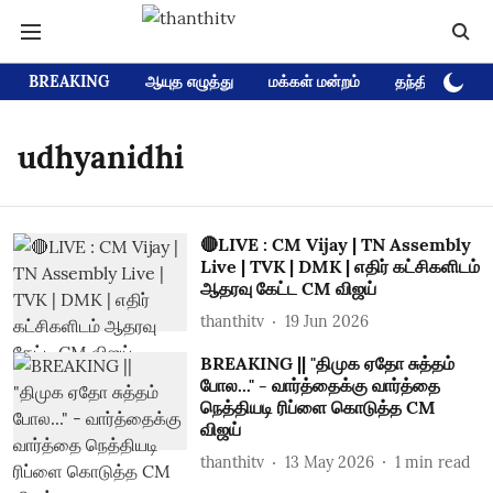
BREAKING
ஆயுத எழுத்து
மக்கள் மன்றம்
தந்தி டிவி D
udhyanidhi
🔴LIVE : CM Vijay | TN Assembly
Live | TVK | DMK | எதிர் கட்சிகளிடம்
ஆதரவு கேட்ட CM விஜய்
thanthitv
19 Jun 2026
BREAKING || "திமுக ஏதோ சுத்தம்
போல..." - வார்த்தைக்கு வார்த்தை
நெத்தியடி ரிப்ளை கொடுத்த CM
விஜய்
thanthitv
13 May 2026
1
min read