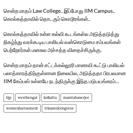
சென்ற மாதம் Law College.. இப்போது IIM Campus..
கொல்கத்தாவில் தொடரும் கொடூரங்கள்..
கொல்கத்தாவில் உள்ள கல்வி கூடங்கள்ல அடுத்தடுத்து
நிகழ்ந்து வரக்கூடிய பாலியல் வன்கொடுமை சம்பவங்கள்
பெற்றோர்கள் மனசுல அச்சத்த விதைச்சிருக்கு.
சென்ற மாதம் தான் சட்டக்கல்லூரி மாணவி கூட்டு பாலியல்
பலாத்காரத்திற்குள்ளான நிலையில, அடுத்ததா பிரபலமான
IIM கேம்பஸ் உள்ளயே நடந்திருக்கு இந்த படுபயங்கரம்...
bjp
westbengal
kolkatta
mamtabanerjee
womenharrasment
trinamulcongress