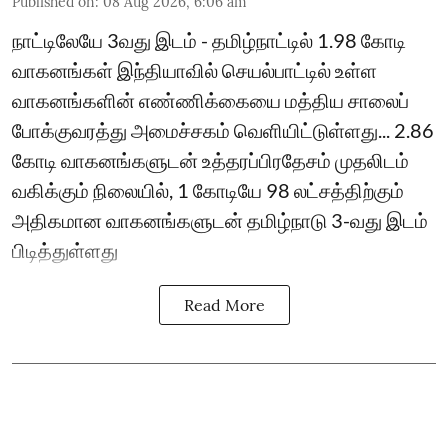
Published on
:
08 Aug 2026, 6:06 am
நாட்டிலேயே 3வது இடம் - தமிழ்நாட்டில் 1.98 கோடி
வாகனங்கள் இந்தியாவில் செயல்பாட்டில் உள்ள
வாகனங்களின் எண்ணிக்கையை மத்திய சாலைப்
போக்குவரத்து அமைச்சகம் வெளியிட்டுள்ளது... 2.86
கோடி வாகனங்களுடன் உத்தரப்பிரதேசம் முதலிடம்
வகிக்கும் நிலையில், 1 கோடியே 98 லட்சத்திற்கும்
அதிகமான வாகனங்களுடன் தமிழ்நாடு 3-வது இடம்
பிடித்துள்ளது
Read More