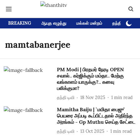
BREAKING
ஆயுத எழுத்து
மக்கள் மன்றம்
தந்தி டிவி D
mamtabanerjee
PM Modi | பிரதமர் நேரடி OPEN
சவால்.. கர்ஜிக்கும் மம்தா.. மேற்கு
வங்காளம் யாருக்கு?.. கனவு
பலிக்குமா?
தந்தி டிவி
18 Nov 2025
1
min read
Mamitha Baiju | `மமிதா பைஜு’
பெயரை அப்படி கூப்பிட்டதால் அதிர்ந்த
அரங்கம் - Gp Muthu செய்த சேட்டை
தந்தி டிவி
13 Oct 2025
1
min read