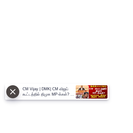
CM Vijay | DMK| CM விஜய்
கூட்டத்தில் திமுக MP-க்கள்? -
திமுக சிக்னல்