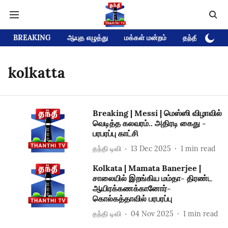
BREAKING
ஆயுத எழுத்து
மக்கள் மன்றம்
தந்தி டிவி D
kolkatta
Breaking | Messi | மெஸ்ஸி விழாவில்
வெடித்த கலவரம்.. அதிரடி கைது -
பரபரப்பு காட்சி
தந்தி டிவி
13 Dec 2025
1
min read
Kolkata | Mamata Banerjee |
சாலையில் இறங்கிய மம்தா- திரண்ட
ஆயிரக்கணக்கானோர்-
கொல்கத்தாவில் பரபரப்பு
தந்தி டிவி
04 Nov 2025
1
min read