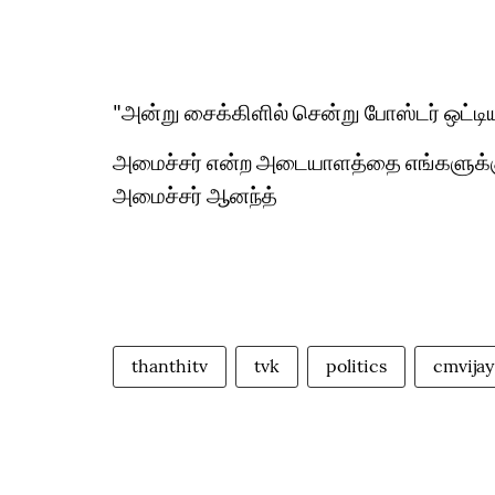
"அன்று சைக்கிளில் சென்று போஸ்டர் ஒட்ட
அமைச்சர் என்ற அடையாளத்தை எங்களுக்கு 
அமைச்சர் ஆனந்த்
thanthitv
tvk
politics
cmvijay