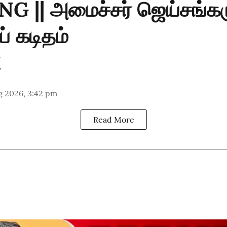
G || அமைச்சர் ஜெய்சங்கர
் கடிதம்
g 2026, 3:42 pm
Read More