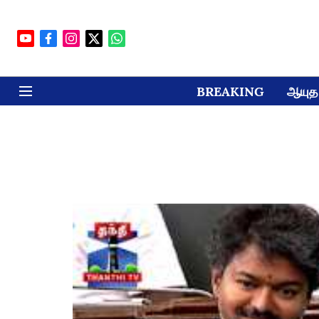
BREAKING
ஆயுத 