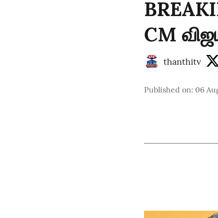
BREAKIN
CM விஜய
thanthitv
Published on
:
06 Au