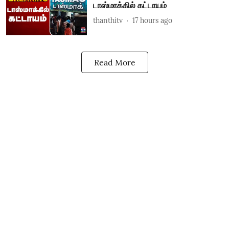
டாஸ்மாக்கில் கட்டாயம்
thanthitv
17 hours ago
Read More