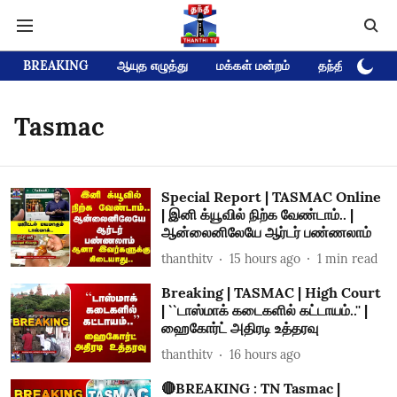
BREAKING
ஆயுத எழுத்து
மக்கள் மன்றம்
தந்தி டிவி D
Tasmac
Special Report | TASMAC Online
| இனி க்யூவில் நிற்க வேண்டாம்.. |
ஆன்லைனிலேயே ஆர்டர் பண்ணலாம்
thanthitv
15 hours ago
1
min read
Breaking | TASMAC | High Court
| ``டாஸ்மாக் கடைகளில் கட்டாயம்..'' |
ஹைகோர்ட் அதிரடி உத்தரவு
thanthitv
16 hours ago
🔴BREAKING : TN Tasmac |