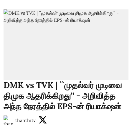
DMK vs TVK | ``முதல்வர் முடிவை
திமுக ஆதரிக்கிறது’’ - அறிவித்த
அந்த நேரத்தில் EPS-ன் ரியாக்‌ஷன்
thanthitv