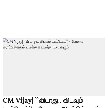
CM Vijay| ``விடாது.. விடவும்