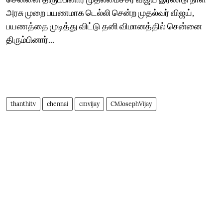
அரசு முறை பயணமாக டெல்லி சென்ற முதல்வர் விஜய்,
பயணத்தை முடித்து விட்டு தனி விமானத்தில் சென்னை
திரும்பினார்...
thanthitv
chennai
cmvijay
CMJosephVijay