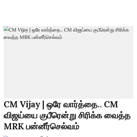
CM Vijay | ஒரே வார்த்தை.. CM
விஜய்யை குபீரென்று சிரிக்க வைத்த
MRK பன்னீர்செல்வம்