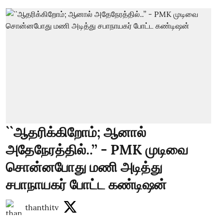
``ஆதரிக்கிறோம்; ஆனால்
அதேநேரத்தில்..’’ - PMK முடிவை
சொன்னபோது மணி அடித்து
சபாநாயகர் போட்ட கண்டிஷன்
thanthitv