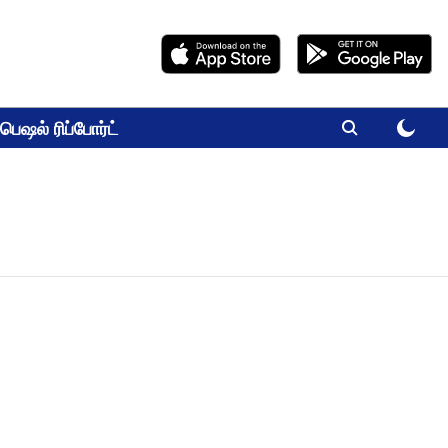
பெஷல் ரிப்போர்ட்