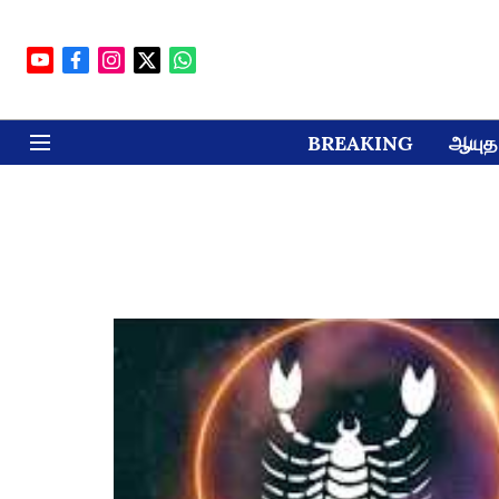
BREAKING
ஆயுத 