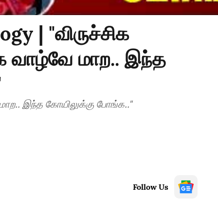
gy | "விருச்சிக
்க வாழ்வே மாற.. இந்த
"
 மாற.. இந்த கோயிலுக்கு போங்க.."
Follow Us