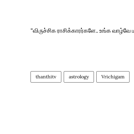
"விருச்சிக ராசிக்காரர்களே.. உங்க வாழ்வே
thanthitv
astrology
Vrichigam